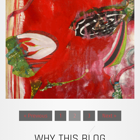
« Previous
1
2
3
Next »
WHY THIS BLOG