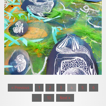
« Previous
1
2
3
4
5
6
…
13
Next »