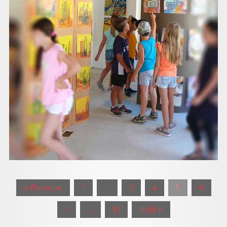
« Previous
1
…
3
4
5
6
7
…
13
Next »