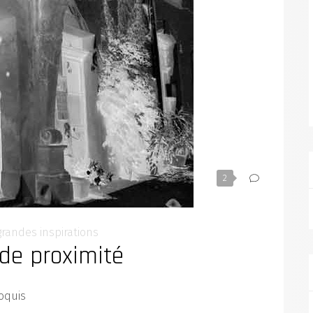
2
grandes inspirations
de proximité
oquis