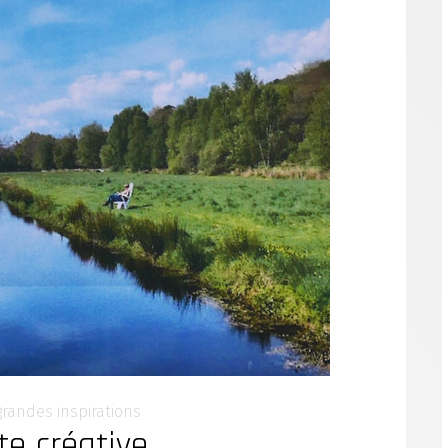
grandes inspirations
te créative