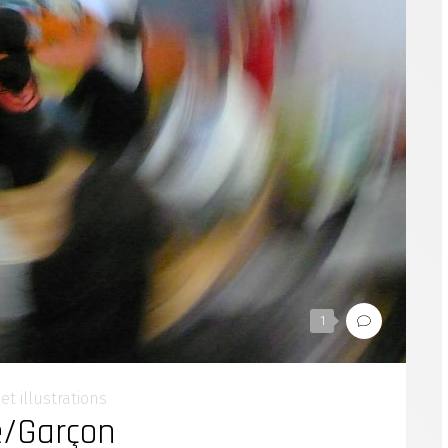
1
et illustrations
le/Garçon