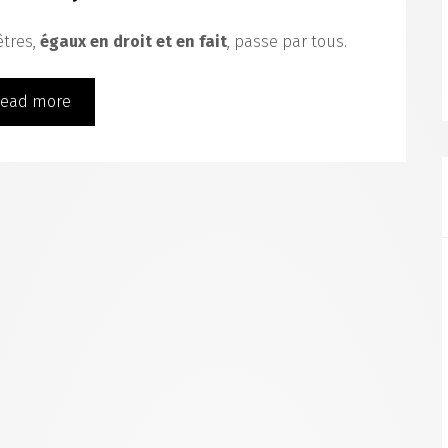
êtres,
égaux en droit et en fait
, passe par tous.
ead more