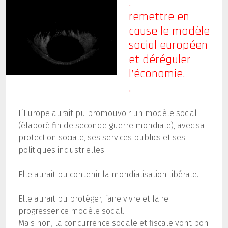
.
remettre en
cause le modèle
social européen
et déréguler
l’économie.
.
L’Europe aurait pu promouvoir un modèle social
(élaboré fin de seconde guerre mondiale), avec sa
protection sociale, ses services publics et ses
politiques industrielles.
Elle aurait pu contenir la mondialisation libérale.
Elle aurait pu protéger, faire vivre et faire
progresser ce modèle social.
Mais non, l
a concurrence sociale et fiscale vont bon