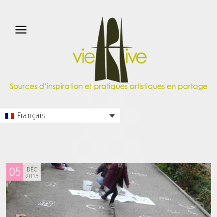
Français
05
DÉC
2015