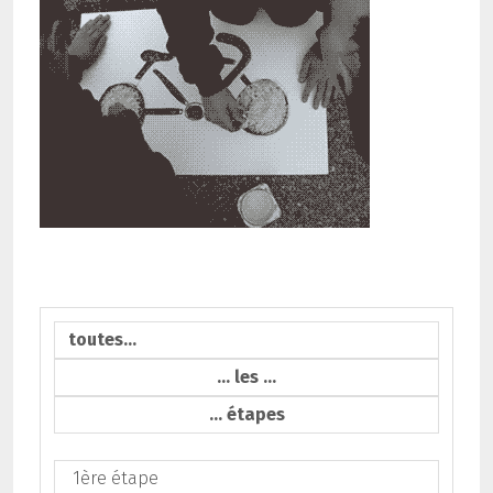
toutes…
… les …
… étapes
1ère étape